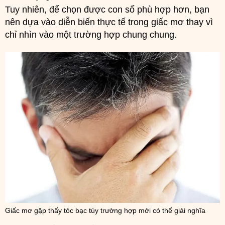
Tuy nhiên, để chọn được con số phù hợp hơn, bạn
nên dựa vào diễn biến thực tế trong giấc mơ thay vì
chỉ nhìn vào một trường hợp chung chung.
Giấc mơ gặp thấy tóc bạc tùy trường hợp mới có thể giải nghĩa