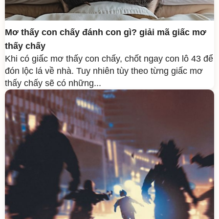
Mơ thấy con chấy đánh con gì? giải mã giấc mơ
thấy chấy
Khi có giấc mơ thấy con chấy, chốt ngay con lô 43 để
đón lộc lá về nhà. Tuy nhiên tùy theo từng giấc mơ
thấy chấy sẽ có những...