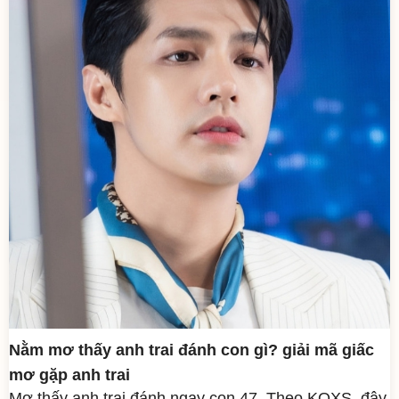
Nằm mơ thấy anh trai đánh con gì? giải mã giấc
mơ gặp anh trai
Mơ thấy anh trai đánh ngay con 47. Theo KQXS, đây