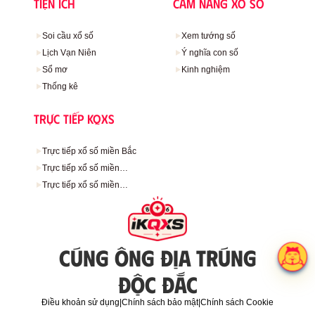
Tiện ích
Cẩm nang xổ số
Soi cầu xổ số
Xem tướng số
Lịch Vạn Niên
Ý nghĩa con số
Sổ mơ
Kinh nghiệm
Thống kê
Trực Tiếp KQXS
Trực tiếp xổ số miền Bắc
Trực tiếp xổ số miền
Trung
Trực tiếp xổ số miền
Nam
CÚNG ÔNG ĐỊA TRÚNG
ĐỘC ĐẮC
Điều khoản sử dụng
|
Chính sách bảo mật
|
Chính sách Cookie