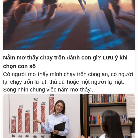
Nằm mơ thấy chạy trốn đánh con gì? Lưu ý khi
chọn con số
Có người mơ thấy mình chạy trốn công an, có người
lại chạy trốn lũ lụt, thú dữ hoặc một người lạ mặt.
Song nhìn chung việc nằm mơ thấy...