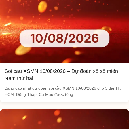
Soi cầu XSMN 10/08/2026 – Dự đoán xổ số miền
Nam thứ hai
Bảng cập nhật dự đoán soi cầu XSMN 10/08/2026 cho 3 đài TP.
HCM, Đồng Tháp, Cà Mau được tổng…