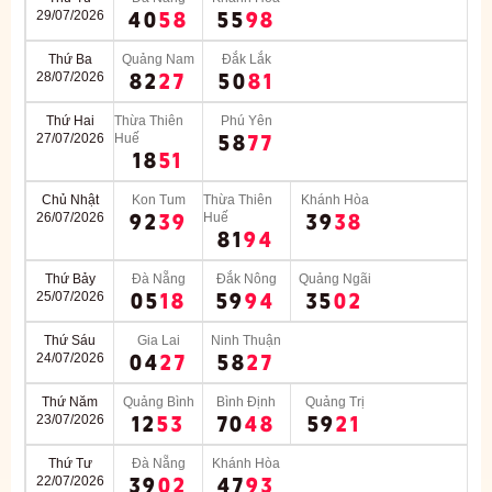
40
58
55
98
29/07/2026
Thứ Ba
Quảng Nam
Đắk Lắk
82
27
50
81
28/07/2026
Thứ Hai
Thừa Thiên
Phú Yên
58
77
27/07/2026
Huế
18
51
Chủ Nhật
Kon Tum
Thừa Thiên
Khánh Hòa
92
39
39
38
26/07/2026
Huế
81
94
Thứ Bảy
Đà Nẵng
Đắk Nông
Quảng Ngãi
05
18
59
94
35
02
25/07/2026
Thứ Sáu
Gia Lai
Ninh Thuận
04
27
58
27
24/07/2026
Thứ Năm
Quảng Bình
Bình Định
Quảng Trị
12
53
70
48
59
21
23/07/2026
Thứ Tư
Đà Nẵng
Khánh Hòa
39
02
47
93
22/07/2026