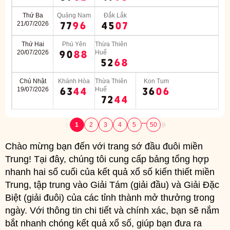
Thứ Ba
Quảng Nam
Đắk Lắk
77
96
45
07
21/07/2026
Thứ Hai
Phú Yên
Thừa Thiên
90
88
20/07/2026
Huế
52
68
Chủ Nhật
Khánh Hòa
Thừa Thiên
Kon Tum
63
44
36
06
19/07/2026
Huế
72
44
...
1
2
3
4
5
50
Chào mừng bạn đến với trang sớ đầu đuôi miền
Trung! Tại đây, chúng tôi cung cấp bảng tổng hợp
nhanh hai số cuối của kết quả xổ số kiến thiết miền
Trung, tập trung vào Giải Tám (giải đầu) và Giải Đặc
Biệt (giải đuôi) của các tỉnh thành mở thưởng trong
ngày. Với thông tin chi tiết và chính xác, bạn sẽ nắm
bắt nhanh chóng kết quả xổ số, giúp bạn đưa ra