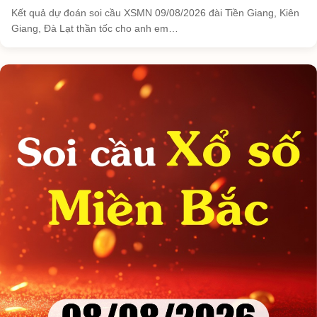
Kết quả dự đoán soi cầu XSMN 09/08/2026 đài Tiền Giang, Kiên
Giang, Đà Lạt thần tốc cho anh em…