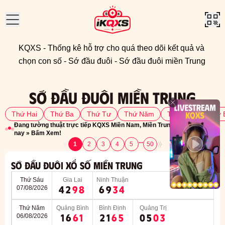
KQXS
-
Thống kê hỗ trợ cho quá theo dõi kết quả và
chọn con số
-
Sớ đầu đuôi
-
Sớ đầu đuôi miền Trung
SỚ ĐẦU ĐUÔI MIỀN TRUNG
Thứ Hai
Thứ Ba
Thứ Tư
Thứ Năm
Thứ Sáu
Thứ 
Đang tường thuật trực tiếp KQXS Miền Nam, Miền Trung, Miền Bắc hôm
nay »
Bấm Xem!
...
1
2
3
4
5
50
SỚ ĐẦU ĐUÔI XỔ SỐ MIỀN TRUNG
Thứ Sáu
Gia Lai
Ninh Thuận
42
98
69
34
07/08/2026
Thứ Năm
Quảng Bình
Bình Định
Quảng Trị
16
61
21
65
05
03
06/08/2026