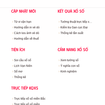
Cập nhật mới
Kết quả xổ số
Tử vi vận hạn
Tường thuật trực tiếp xổ
số
Hướng dẫn in vé dò
Kiểm tra Gan cực Đại
Cách lưu ảnh vé dò
Thống kê tần suất
Hướng dẫn về thuế
Tiện ích
Cẩm nang xổ số
Soi cầu xổ số
Xem tướng số
Lịch Vạn Niên
Ý nghĩa con số
Sổ mơ
Kinh nghiệm
Thống kê
Trực Tiếp KQXS
Trực tiếp xổ số miền Bắc
Trực tiếp xổ số miền