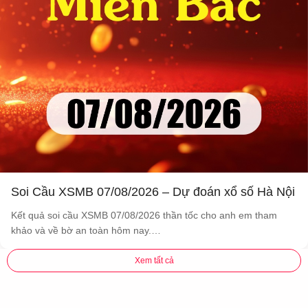
Soi Cầu XSMB 07/08/2026 – Dự đoán xổ số Hà Nội
Kết quả soi cầu XSMB 07/08/2026 thần tốc cho anh em tham
khảo và về bờ an toàn hôm nay.…
Xem tất cả