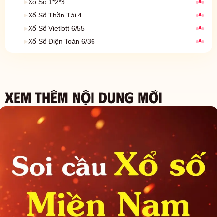
Kết quả xổ số
Xổ Số 1*2*3
Kết quả xổ số
Xổ Số Thần Tài 4
Kết quả xổ số
Xổ Số Vietlott 6/55
Kết quả xổ số
Xổ Số Điện Toán 6/36
XEM THÊM NỘI DUNG MỚI