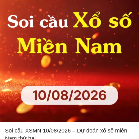
Soi cầu XSMN 10/08/2026 – Dự đoán xổ số miền
Nam thứ hai