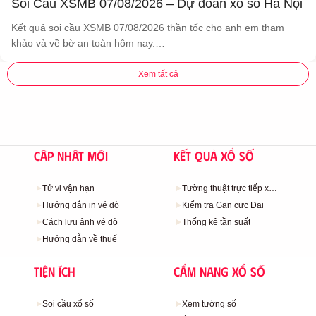
Soi Cầu XSMB 07/08/2026 – Dự đoán xổ số Hà Nội
Kết quả soi cầu XSMB 07/08/2026 thần tốc cho anh em tham
khảo và về bờ an toàn hôm nay.…
Xem tất cả
Cập nhật mới
Kết quả xổ số
Tử vi vận hạn
Tường thuật trực tiếp xổ
số
Hướng dẫn in vé dò
Kiểm tra Gan cực Đại
Cách lưu ảnh vé dò
Thống kê tần suất
Hướng dẫn về thuế
Tiện ích
Cẩm nang xổ số
Soi cầu xổ số
Xem tướng số