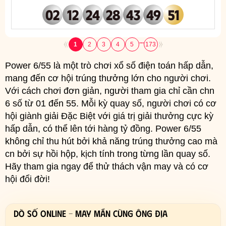
02
12
24
28
43
49
51
...
1
2
3
4
5
173
Power 6/55 là một trò chơi xổ số điện toán hấp dẫn,
mang đến cơ hội trúng thưởng lớn cho người chơi.
Với cách chơi đơn giản, người tham gia chỉ cần chn
6 số từ 01 đến 55. Mỗi kỳ quay số, người chơi có cơ
hội giành giải Đặc Biệt với giá trị giải thưởng cực kỳ
hấp dẫn, có thể lên tới hàng tỷ đồng. Power 6/55
không chỉ thu hút bởi khả năng trúng thưởng cao mà
cn bởi sự hồi hộp, kịch tính trong từng lần quay số.
Hãy tham gia ngay để thử thách vận may và có cơ
hội đổi đời!
DÒ SỐ ONLINE - MAY MẮN CÙNG ÔNG ĐỊA