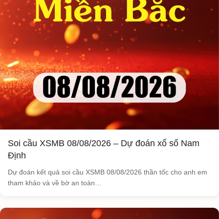
Soi cầu XSMB 08/08/2026 – Dự đoán xổ số Nam
Định
Dự đoán kết quả soi cầu XSMB 08/08/2026 thần tốc cho anh em
tham khảo và về bờ an toàn…