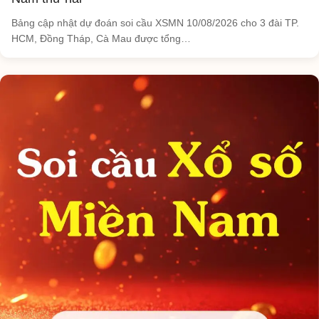
Bảng cập nhật dự đoán soi cầu XSMN 10/08/2026 cho 3 đài TP.
HCM, Đồng Tháp, Cà Mau được tổng…