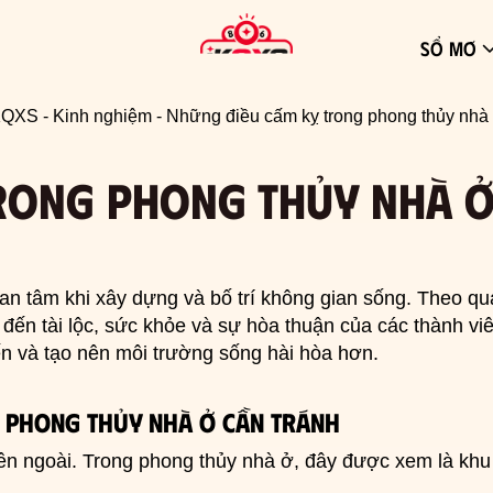
SỔ MƠ
KQXS
-
Kinh nghiệm
-
Những điều cấm kỵ trong phong thủy nhà
RONG PHONG THỦY NHÀ 
uan tâm khi xây dựng và bố trí không gian sống. Theo q
ến tài lộc, sức khỏe và sự hòa thuận của các thành viên 
iến và tạo nên môi trường sống hài hòa hơn.
g phong thủy nhà ở cần tránh
n ngoài. Trong phong thủy nhà ở, đây được xem là khu 