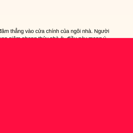
 đâm thẳng vào cửa chính của ngôi nhà. Người
g quan niệm phong thủy nhà ở, điều này mang ý
 khỏe hoặc gây các vấn đề về tâm lý. Áp lực
có thể đặt các vật phẩm phong thủy như bình
á phổ biến. Đây được coi là trạng thái “đầu
ữ lại, gây ra cảm giác bất an về mặt tài chính và