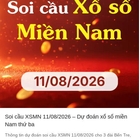
Soi cầu XSMN 11/08/2026 – Dự đoán xổ số miền
Nam thứ ba
Thông tin dự đoán soi cầu XSMN 11/08/2026 cho 3 đài Bến Tre,