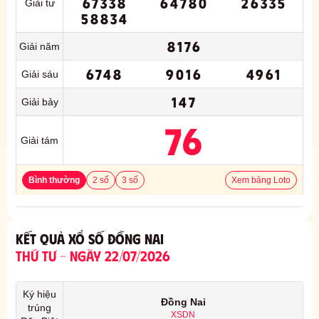
67338
64780
26335
Giải tư
58834
8176
Giải năm
6748
9016
4961
Giải sáu
147
Giải bảy
76
Giải tám
Bình thường
2 số
3 số
Xem bảng Loto
KẾT QUẢ XỔ SỐ ĐỒNG NAI
THỨ TƯ - NGÀY 22/07/2026
Ký hiệu
Đồng Nai
trúng
XSDN