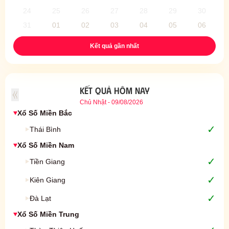
kỳ trong năm chữ số cuối cùng, ngoại trừ chữ số
24
25
26
27
28
29
30
hàng trăm nghìn của Giải Đặc Biệt, mỗi giải trị giá 6
31
01
02
03
04
05
06
triệu đồng.
Kết quả gần nhất
KẾT QUẢ HÔM NAY
Chủ Nhật - 09/08/2026
Xổ Số Miền Bắc
✓
Kết quả xổ số
Thái Bình
Xổ Số Miền Nam
✓
Kết quả xổ số
Tiền Giang
✓
Kết quả xổ số
Kiên Giang
✓
Kết quả xổ số
Đà Lạt
Xổ Số Miền Trung