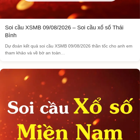
Soi cầu XSMB 09/08/2026 – Soi cầu xổ số Thái
Bình
Dự đoán kết quả soi cầu XSMB 09/08/2026 thần tốc cho anh em
tham khảo và về bờ an toàn…