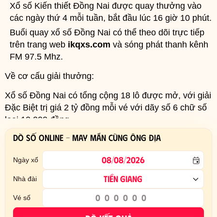
Xổ số Kiến thiết Đồng Nai được quay thưởng vào
các ngày thứ 4 mỗi tuần, bắt đầu lúc 16 giờ 10 phút.
Buổi quay xổ số Đồng Nai có thể theo dõi trực tiếp
trên trang web
ikqxs.com
và sóng phát thanh kênh
FM 97.5 Mhz.
Về cơ cấu giải thưởng:
Xổ số Đồng Nai có tổng cộng 18 lô được mở, với giải
Đặc Biệt trị giá 2 tỷ đồng mỗi vé với dãy số 6 chữ số
loại 10.000 đồng.
DÒ SỐ ONLINE - MAY MẮN CÙNG ÔNG ĐỊA
Cơ cấu các giải thưởng như sau:
Ngày xổ
Giải Đặc Biệt trùng 6 số nhận 2.000.000.000 đồng
với 1 giải.
TIỀN GIANG
Nhà đài
Giải Nhất trùng 5 số nhận 30.000.000 đồng với 10
Vé số
giải.
Giải Hai trùng 5 số nhận 15.000.000 đồng với 10 giải.