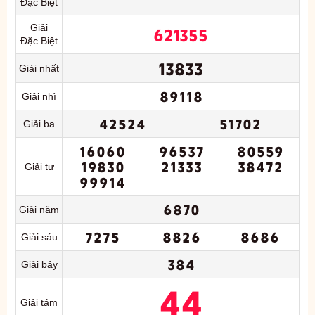
Đặc Biệt
Giải
621355
Đặc Biệt
13833
Giải nhất
89118
Giải nhì
42524
51702
Giải ba
16060
96537
80559
19830
21333
38472
Giải tư
99914
6870
Giải năm
7275
8826
8686
Giải sáu
384
Giải bảy
44
Giải tám