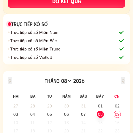
DÒ KẾT QUẢ
Giải Ba trùng 5 số nhận 10.000.000 đồng với 20 giải.
Giải Bốn trùng 5 số nhận 3.000.000 đồng với 70 giải.
TRỰC TIẾP XỔ SỐ
Giải Năm trùng 4 số nhận 1.000.000 đồng với 100
Trực tiếp xổ số Miền Nam
giải.
Trực tiếp xổ số Miền Bắc
Giải Sáu trùng 4 số nhận 400.000 đồng với 300 giải.
Trực tiếp xổ số Miền Trung
Giải Bảy trùng 3 số nhận 200.000 đồng với 1.000
Trực tiếp xổ số Vietlott
giải.
Giải Tám trùng 2 số nhận 100.000 đồng với 10.000
giải.
Ngoài ra, có thêm:
HAI
BA
TƯ
NĂM
SÁU
BẢY
CN
9 giải phụ đặc biệt cho vé có dãy số cuối trùng khớp
27
28
29
30
31
01
02
liên tiếp theo thứ tự của Giải Đặc Biệt, mỗi giải trị giá
03
04
05
06
07
08
09
50 triệu đồng.
10
11
12
13
14
15
16
45 giải khuyến khích dành cho vé sai một chữ số bất
17
18
19
20
21
22
23