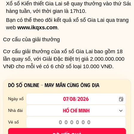
Xổ số Kiến thiết Gia Lai sẽ quay thưởng vào thứ Sáu
hàng tuần, với thời gian là 17h10.
Bạn có thể theo dõi kết quả xổ số Gia Lai qua trang
web
www.ikqxs.com
.
Cơ cấu của giải thưởng
Cơ cấu giải thưởng của xổ số Gia Lai bao gồm 18
lần quay số, với Giải Đặc Biệt trị giá 2.000.000.000
VNĐ cho mỗi vé có 6 chữ số loại 10.000 VNĐ.
Giải đặc biệt: Trùng 6 số, nhận 2.000.000.000 VNĐ,
DÒ SỐ ONLINE - MAY MẮN CÙNG ÔNG ĐỊA
có 01 giải.
Giải nhất: Trùng 5 số, nhận 30.000.000 VNĐ, có 10
Ngày xổ
giải.
HỒ CHÍ MINH
Nhà đài
Giải hai: Trùng 5 số, nhận 15.000.000 VNĐ, có 10
giải.
Vé số
Giải ba: Trùng 5 số, nhận 10.000.000 VNĐ, có 20