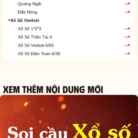
Kết quả xổ số
Quảng Ngãi
Kết quả xổ số
Đắk Nông
Xổ Số Vietlott
Kết quả xổ số
Xổ Số 1*2*3
Kết quả xổ số
Xổ Số Thần Tài 4
Kết quả xổ số
Xổ Số Vietlott 6/55
Kết quả xổ số
Xổ Số Điện Toán 6/36
XEM THÊM NỘI DUNG MỚI