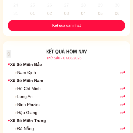
24
25
26
27
28
29
30
31
01
02
03
04
05
06
Kết quả gần nhất
KẾT QUẢ HÔM NAY
Thứ Sáu - 07/08/2026
Xổ Số Miền Bắc
Kết quả xổ số
Nam Định
Xổ Số Miền Nam
Kết quả xổ số
Hồ Chí Minh
Kết quả xổ số
Long An
Kết quả xổ số
Bình Phước
Kết quả xổ số
Hậu Giang
Xổ Số Miền Trung
Kết quả xổ số
Đà Nẵng