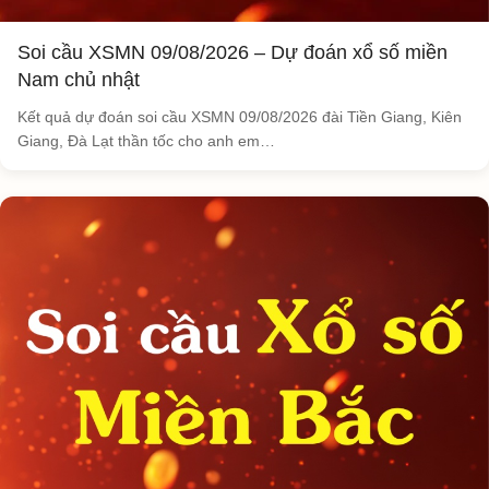
Soi cầu XSMN 09/08/2026 – Dự đoán xổ số miền
Nam chủ nhật
Kết quả dự đoán soi cầu XSMN 09/08/2026 đài Tiền Giang, Kiên
Giang, Đà Lạt thần tốc cho anh em…