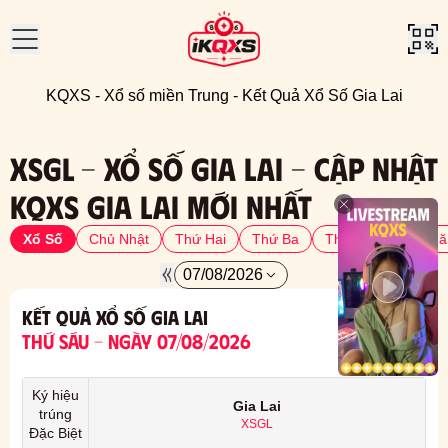
KQXS
-
Xổ số miền Trung
-
Kết Quả Xổ Số Gia Lai
XSGL - XỔ SỐ GIA LAI - CẬP NHẬT
KQXS GIA LAI MỚI NHẤT
Xổ Số
Chủ Nhật
Thứ Hai
Thứ Ba
Thứ Tư
Thứ N
KẾT QUẢ XỔ SỐ GIA LAI
THỨ SÁU - NGÀY 07/08/2026
Ký hiệu
Gia Lai
trúng
XSGL
Đặc Biệt